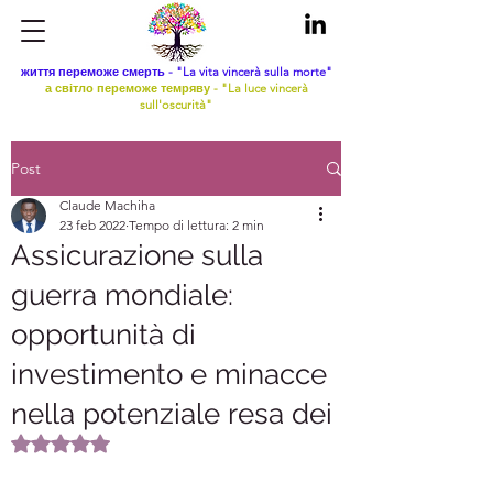
життя переможе смерть - "La vita vincerà sulla morte"
а світло переможе темряву - "La luce vincerà
sull'oscurità"
Post
Claude Machiha
23 feb 2022
Tempo di lettura: 2 min
Assicurazione sulla
guerra mondiale:
opportunità di
investimento e minacce
nella potenziale resa dei
Valutazione NaN stelle su 5.