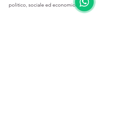
politico, sociale ed economico.
I nostri pensieri e le nostre 
preghiere sono con gli ucraini in 
questo periodo di angosciante 
incertezza.
Mostra tutti
Post recenti