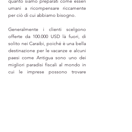
quanto siamo preparati come esseri 
umani a ricompensare riccamente 
per ciò di cui abbiamo bisogno.
Generalmente i clienti scelgono 
offerte da 100.000 USD là fuori, di 
solito nei Caraibi, poiché è una bella 
destinazione per le vacanze e alcuni 
paesi come Antigua sono uno dei 
migliori paradisi fiscali al mondo in 
cui le imprese possono trovare 
sgravi fiscali. -Il titolare di 
cittadinanza o multi-residenza è una 
vera risorsa se sei in affari e davvero, 
secondo la mia opinione personale, 
vino buttato giù se ce l'hai solo 
perché sembra sexy sul tuo 
Instagram.