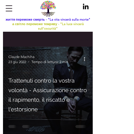
життя переможе смерть - "La vita vincerà sulla morte"
а світло переможе темряву - "La luce vincerà
sull'oscurità"
Iscriviti
Blog
Claude Machiha
23 giu 2022
Tempo di lettura: 2 min
Trattenuti contro la vostra
volontà - Assicurazione contro
il rapimento, il riscatto e
l'estorsione